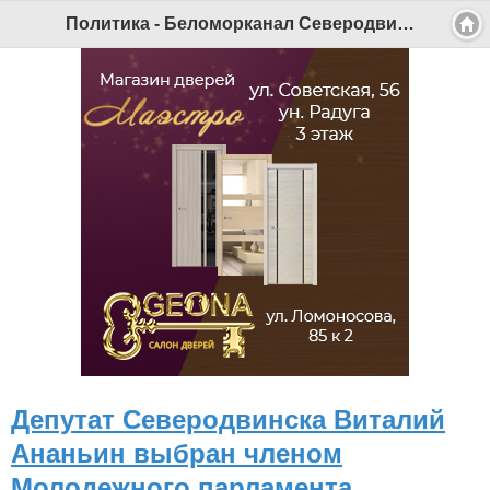
Политика - Беломорканал Северодвинск tv29.ru
Депутат Северодвинска Виталий
Ананьин выбран членом
Молодежного парламента