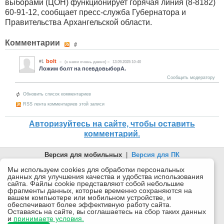
выборами (ЦОН) функционирует горячая линия (8-8182)
60-91-12, сообщает пресс-служба Губернатора и
Правительства Архангельской области.
Комментарии
bolt
#1
(c нами очень давно)
13.09.2025 10:40
Ложим болт на псевдовыборА.
Сообщить модератору
Обновить список комментариев
RSS лента комментариев этой записи
Авторизуйтесь на сайте, чтобы оставить
комментарий.
Версия для мобильных
|
Версия для ПК
© 2026 Беломорканал Северодвинск tv29.ru
Мы используем cookies для обработки персональных
данных для улучшения качества и удобства использования
Joomla!
is Free Software released under the GNU General Public
сайта. Файлы cookie представляют собой небольшие
License.
фрагменты данных, которые временно сохраняются на
вашем компьютере или мобильном устройстве, и
Mobile version by
Mobile Joomla!
обеспечивают более эффективную работу сайта.
Оставаясь на сайте, вы соглашаетесь на сбор таких данных
Desktop Version
и
принимаете условия.