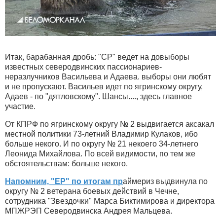
Итак, барабанная дробь: "СР" ведет на довыборы
известных северодвинских пассионариев-
неразлучников Васильева и Адаева. выборы они любят
и не пропускают. Васильев идет по ягринскому округу,
Адаев - по "дятловскому". Шансы...., здесь главное
участие.
От КПРФ по ягринскому округу № 2 выдвигается аксакал
местной политики 73-летний Владимир Кулаков, ибо
больше некого. И по округу № 21 некоего 34-летнего
Леонида Михайлова. По всей видимости, по тем же
обстоятельствам: больше некого.
Напомним, "ЕР" по итогам пр
аймериз выдвинула по
округу № 2 ветерана боевых действий в Чечне,
сотрудника "Звездочки" Марса Биктимирова и директора
МПЖРЭП Северодвинска Андрея Мальцева.