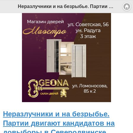
Версия для мобильных
|
Версия для ПК
Неразлучники и на безрыбье. Партии двигают кандидатов на довыборы в Северодвинске - Беломорканал Северодвинск tv29.ru
© 2026 Беломорканал Северодвинск tv29.ru
Joomla!
is Free Software released under the GNU General Public
License.
Mobile version by
Mobile Joomla!
Desktop Version
СИ "Информационное агентство "Беломорканал" регистрационный номер ЭЛ № ФС77-77001 от 08.11.2019,
выдан Федеральной службой по надзору в сфере связи, информационных технологий и массовых
коммуникаций (Роскомнадзор). Учредитель: ООО "ТВ29". Главный редактор: Рудалев А.Г.
Беломорканал - новостной сайт Архангельской области: новости Северодвинска, новости поморья,
происшествия в Архангельске, мэрия Архангельска
Все права на материалы, опубликованные на сайте, защищены в соответствии с российским и
международным законодательством об авторском праве и смежных правах.
При любом использовании текстовых, аудио-, фото- и видеоматериалов ссылка на www.tv29.ru обязательна.
При цитировании информации гиперссылка на www.tv29.ru обязательна. Использование материалов ИА
«Беломорканал» в коммерческих целях без письменного разрешения агентства не допускается. 18+
Неразлучники и на безрыбье.
Партии двигают кандидатов на
довыборы в Северодвинске