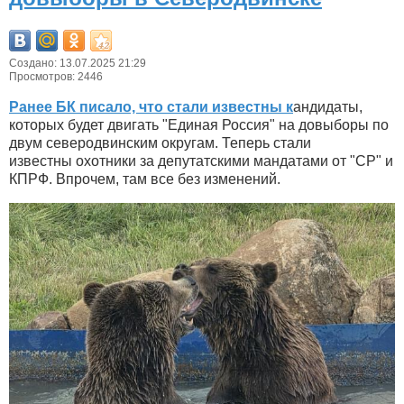
Создано: 13.07.2025 21:29
Просмотров: 2446
Ранее БК писало, что стали известны к
андидаты,
которых будет двигать "Единая Россия" на довыборы по
двум северодвинским округам. Теперь стали
известны охотники за депутатскими мандатами от "СР" и
КПРФ. Впрочем, там все без изменений.