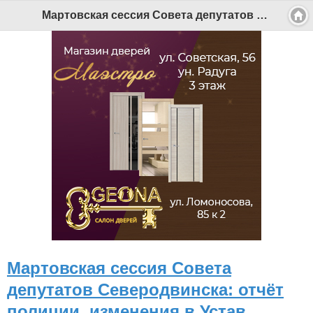
Мартовская сессия Совета депутатов Северодвинска: отчёт полиции, изменения в Устав, Почётные граждане-фронтовики - Беломорканал Северодвинск tv29.ru
Мартовская сессия Совета
депутатов Северодвинска: отчёт
полиции, изменения в Устав,