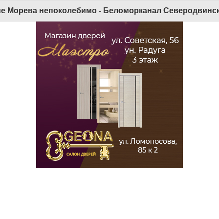
е Морева непоколебимо - Беломорканал Северодвинск 