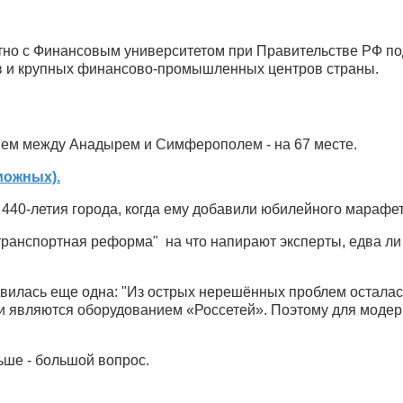
о с Финансовым университетом при Правительстве РФ подг
в и крупных финансово-промышленных центров страны.
нем между Анадырем и Симферополем - на 67 месте.
зможных).
440-летия города, когда ему добавили юбилейного марафет
анспортная реформа" на что напирают эксперты, едва ли м
вилась еще одна: "Из острых нерешённых проблем осталась
и являются оборудованием «Россетей». Поэтому для модер
ьше - большой вопрос.