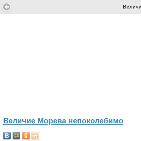
Величи
Величие Морева непоколебимо