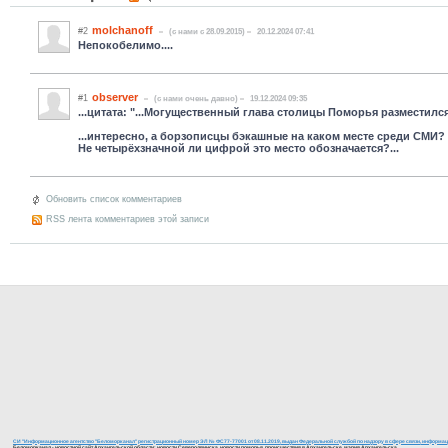
molchanoff
#2
(c нами с 28.09.2015)
20.12.2024 07:41
Непокобелимо....
observer
#1
(c нами очень давно)
19.12.2024 09:35
...цитата: "...Могущественный глава столицы Поморья разместилс
...интересно, а борзописцы бэкашные на каком месте среди СМИ?
Не четырёхзначной ли цифрой это место обозначается?...
Обновить список комментариев
RSS лента комментариев этой записи
СИ "Информационное агентство "Беломорканал" регистрационный номер ЭЛ № ФС77-77001 от 08.11.2019, выдан Федеральной службой по надзору в сфере связи, информаци
Беломорканал - новостной сайт Архангельской области: новости Северодвинска, новости поморья, происшествия в Архангельске, мэрия Архангельска