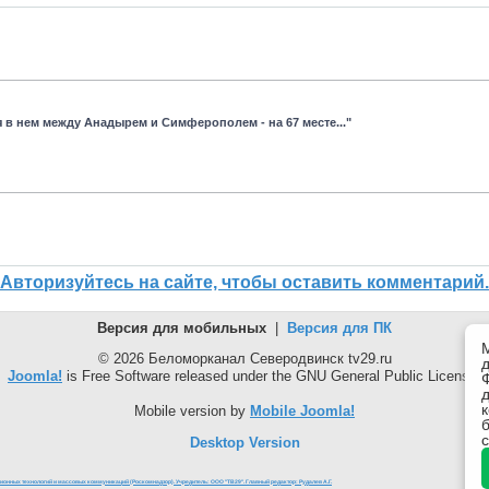
я в нем между Анадырем и Симферополем - на 67 месте..."
Авторизуйтесь на сайте, чтобы оставить комментарий.
Версия для мобильных
|
Версия для ПК
© 2026 Беломорканал Северодвинск tv29.ru
Joomla!
is Free Software released under the GNU General Public License.
Mobile version by
Mobile Joomla!
Desktop Version
онных технологий и массовых коммуникаций (Роскомнадзор). Учредитель: ООО "ТВ29". Главный редактор: Рудалев А.Г.