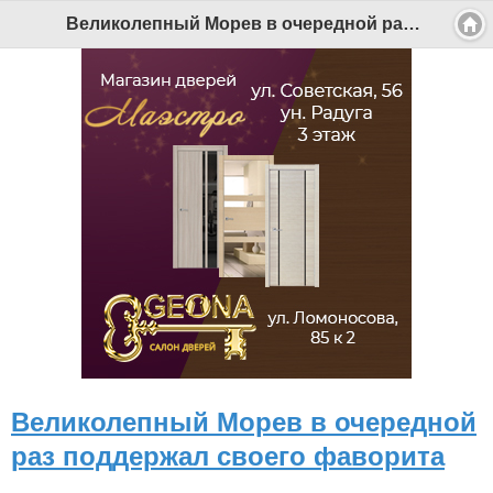
Великолепный Морев в очередной раз поддержал своего фаворита - Беломорканал Северодвинск tv29.ru
Великолепный Морев в очередной
раз поддержал своего фаворита