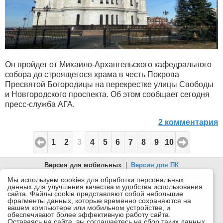
Он пройдет от Михаило-Архангельского кафедрального
собора до строящегося храма в честь Покрова
Пресвятой Богородицы на перекрестке улицы Свободы
и Новгородского проспекта. Об этом сообщает сегодня
пресс-служба АГА.
2 комментария
1
2
3
4
5
6
7
8
9
10
Версия для мобильных
|
Версия для ПК
© 2026 Беломорканал Северодвинск tv29.ru
Мы используем cookies для обработки персональных
данных для улучшения качества и удобства использования
Joomla!
is Free Software released under the GNU General Public
сайта. Файлы cookie представляют собой небольшие
License.
фрагменты данных, которые временно сохраняются на
вашем компьютере или мобильном устройстве, и
Mobile version by
Mobile Joomla!
обеспечивают более эффективную работу сайта.
Оставаясь на сайте, вы соглашаетесь на сбор таких данных