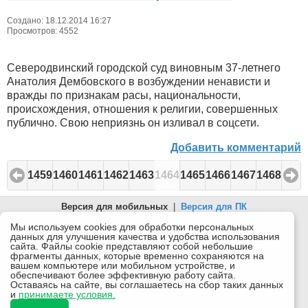
Создано: 18.12.2014 16:27
Просмотров: 4552
Северодвинский городской суд виновным 37-летнего
Анатолия Дембовского в возбуждении ненависти и
вражды по признакам расы, национальности,
происхождения, отношения к религии, совершенных
публично. Свою неприязнь он изливал в соцсети.
Добавить комментарий
1459
1460
1461
1462
1463
1464
1465
1466
1467
1468
Версия для мобильных
|
Версия для ПК
© 2026 Беломорканал Северодвинск tv29.ru
Мы используем cookies для обработки персональных
данных для улучшения качества и удобства использования
Joomla!
is Free Software released under the GNU General Public
сайта. Файлы cookie представляют собой небольшие
License.
фрагменты данных, которые временно сохраняются на
вашем компьютере или мобильном устройстве, и
Mobile version by
Mobile Joomla!
обеспечивают более эффективную работу сайта.
Оставаясь на сайте, вы соглашаетесь на сбор таких данных
Desktop Version
и
принимаете условия.
СИ "Информационное агентство "Беломорканал" регистрационный номер ЭЛ № ФС77-77001 от
08.11.2019, выдан Федеральной службой по надзору в сфере связи, информационных технологий и