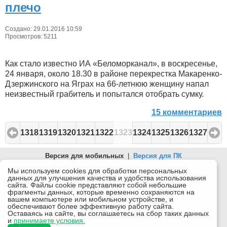
плечо
Создано: 29.01.2016 10:59
Просмотров: 5211
Как стало известно ИА «Беломорканал», в воскресенье,
24 января, около 18.30 в районе перекрестка Макаренко-
Дзержинского на Яграх на 66-летнюю женщину напал
неизвестный грабитель и попытался отобрать сумку.
15 комментариев
1318
1319
1320
1321
1322
1323
1324
1325
1326
1327
Версия для мобильных
|
Версия для ПК
© 2026 Беломорканал Северодвинск tv29.ru
Мы используем cookies для обработки персональных
данных для улучшения качества и удобства использования
Joomla!
is Free Software released under the GNU General Public
сайта. Файлы cookie представляют собой небольшие
License.
фрагменты данных, которые временно сохраняются на
вашем компьютере или мобильном устройстве, и
Mobile version by
Mobile Joomla!
обеспечивают более эффективную работу сайта.
Оставаясь на сайте, вы соглашаетесь на сбор таких данных
Desktop Version
и
принимаете условия.