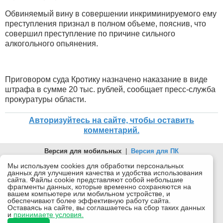
Обвиняемый вину в совершении инкриминируемого ему
преступления признал в полном объеме, пояснив, что
совершил преступление по причине сильного
алкогольного опьянения.
Приговором суда Кротику назначено наказание в виде
штрафа в сумме 20 тыс. рублей, сообщает пресс-служба
прокуратуры области.
Авторизуйтесь на сайте, чтобы оставить
комментарий.
Версия для мобильных
|
Версия для ПК
© 2026 Беломорканал Северодвинск tv29.ru
Мы используем cookies для обработки персональных
данных для улучшения качества и удобства использования
Joomla!
is Free Software released under the GNU General Public
сайта. Файлы cookie представляют собой небольшие
License.
фрагменты данных, которые временно сохраняются на
вашем компьютере или мобильном устройстве, и
Mobile version by
Mobile Joomla!
обеспечивают более эффективную работу сайта.
Оставаясь на сайте, вы соглашаетесь на сбор таких данных
Desktop Version
и
принимаете условия.
СИ "Информационное агентство "Беломорканал" регистрационный номер ЭЛ № ФС77-77001 от