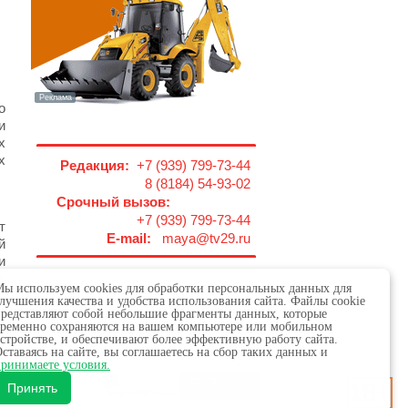
о
и
х
х
Редакция:
+7 (939) 799-73-44
8 (8184) 54-93-02
Срочный вызов:
+7 (939) 799-73-44
т
E-mail:
maya@tv29.ru
й
и
,
ы используем cookies для обработки персональных данных для
лучшения качества и удобства использования сайта. Файлы cookie
редставляют собой небольшие фрагменты данных, которые
ременно сохраняются на вашем компьютере или мобильном
стройстве, и обеспечивают более эффективную работу сайта.
ставаясь на сайте, вы соглашаетесь на сбор таких данных и
 в сфере связи,
ринимаете условия.
18+
х.
Принять
обязательна.