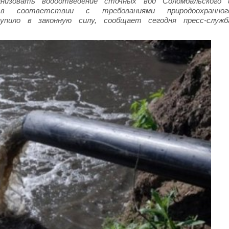
низовать водоотведение сточных вод Соломбальского 
 в соответствии с требованиями природоохранног
упило в законную силу, сообщает сегодня пресс-служб