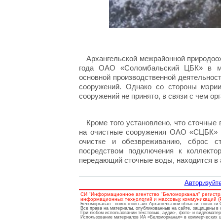
Архангельской межрайонной природоох
года ОАО «Соломбальский ЦБК» в мэ
основной производственной деятельност
сооружений. Однако со стороны мэри
сооружений не принято, в связи с чем ор
Кроме того установлено, что сточные
на очистные сооружения ОАО «СЦБК» бо
очистке и обезвреживанию, сброс с
посредством подключения к коллекто
передающий сточные воды, находится в 
Авторизуйте
СИ "Информационное агентство "Беломорканал" регистр
информационных технологий и массовых коммуникаций (Ро
Беломорканал - новостной сайт Архангельской области: новости
Все права на материалы, опубликованные на сайте, защищены в 
При любом использовании текстовых, аудио-, фото- и видеомате
Использование материалов ИА «Беломорканал» в коммерческих це