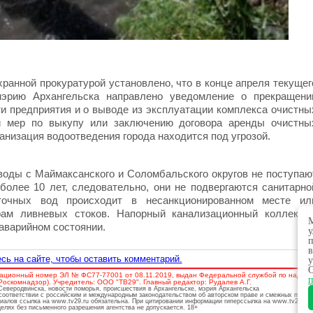
ранной прокуратурой установлено, что в конце апреля текущег
рию Архангельска направлено уведомление о прекращени
и предприятия и о выводе из эксплуатации комплекса очистны
и мер по выкупу или заключению договора аренды очистны
ганизация водоотведения города находится под угрозой.
 воды с Маймаксанского и Соломбальского округов не поступаю
лее 10 лет, следовательно, они не подвергаются санитарно
точных вод происходит в несанкционированном месте ил
рам ливневых стоков. Напорный канализационный коллектор
М
аварийном состоянии.
у
п
в
сь на сайте, чтобы оставить комментарий.
у
О
ационный номер ЭЛ № ФС77-77001 от 08.11.2019, выдан Федеральной службой по надзору
п
скомнадзор). Учредитель: ООО "ТВ29". Главный редактор: Рудалев А.Г.
 Северодвинска, новости поморья, происшествия в Архангельске, мэрия Архангельска
соответствии с российским и международным законодательством об авторском праве и смежных права
риалов ссылка на www.tv29.ru обязательна. При цитировании информации гиперссылка на www.tv29.ru 
лях без письменного разрешения агентства не допускается. 18+