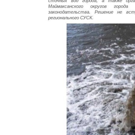
сточных вод города, а также орга
Маймаксанского округов города
законодательства. Решение не вст
регионального СУСК.