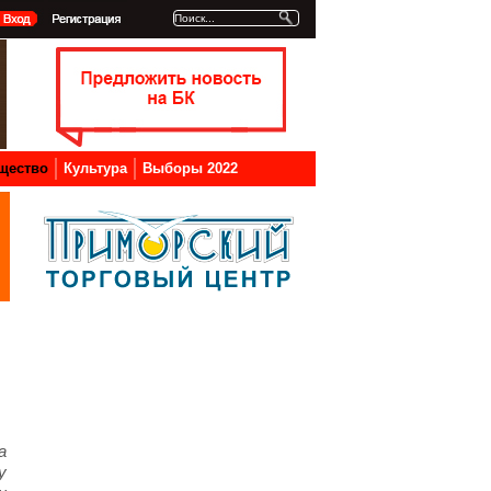
щество
Культура
Выборы 2022
а
у