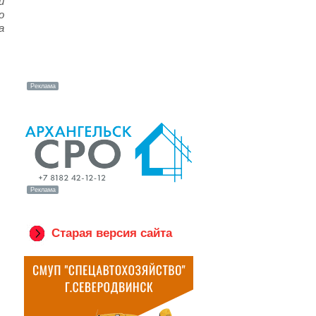
и
о
а
Старая версия сайта