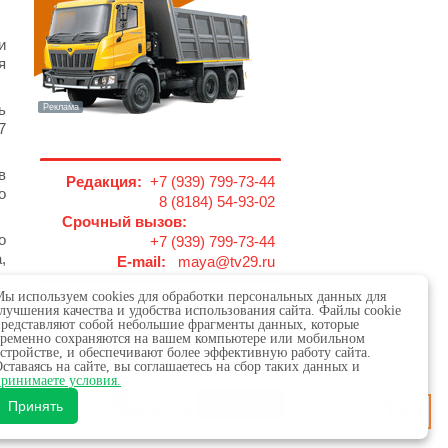
и
я
ь
7
в
Редакция:
+7 (939) 799-73-44
о
8 (8184) 54-93-02
Срочный вызов:
о
+7 (939) 799-73-44
,
E-mail:
maya@tv29.ru
ы используем cookies для обработки персональных данных для
лучшения качества и удобства использования сайта. Файлы cookie
редставляют собой небольшие фрагменты данных, которые
ременно сохраняются на вашем компьютере или мобильном
стройстве, и обеспечивают более эффективную работу сайта.
ставаясь на сайте, вы соглашаетесь на сбор таких данных и
 в сфере связи,
ринимаете условия.
18+
х.
Принять
обязательна.