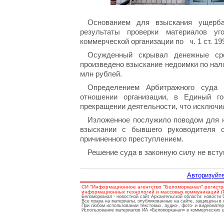
Основанием для взыскания ущерб
результаты проверки материалов уг
коммерческой организации по ч. 1 ст. 19
Осужденный скрывал денежные сре
произведено взыскание недоимки по нал
млн рублей.
Определением Арбитражного суда 
отношении организации, в Единый г
прекращении деятельности, что исключил
Изложенное послужило поводом для н
взыскании с бывшего руководителя 
причиненного преступлением.
Решение суда в законную силу не всту
Авторизуйте
СИ "Информационное агентство "Беломорканал" регистр
информационных технологий и массовых коммуникаций (Ро
Беломорканал - новостной сайт Архангельской области: новости
Все права на материалы, опубликованные на сайте, защищены в 
При любом использовании текстовых, аудио-, фото- и видеомате
Использование материалов ИА «Беломорканал» в коммерческих це