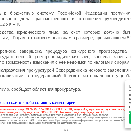
а в бюджетную систему Российской Федерации послужил
оловного дела, рассмотренного в отношении руководител
9.2 УК РФ.
дства юридического лица, за счет которых должно быт
огам, сборам, страховым платежам в размере, превышающем 8,
региона завершена процедура конкурсного производства 
осударственный реестр юридических лиц внесена запись 
о возможность взыскания с нее недоимки по налогам и сборам.
аправления прокуратурой Северодвинска искового заявления 
организации в федеральный бюджет материального ущерба
М
пило, сообщает областная прокуратура.
у
п
в
сь на сайте, чтобы оставить комментарий.
у
О
ационный номер ЭЛ № ФС77-77001 от 08.11.2019, выдан Федеральной службой по надзору
п
скомнадзор). Учредитель: ООО "ТВ29". Главный редактор: Рудалев А.Г.
 Северодвинска, новости поморья, происшествия в Архангельске, мэрия Архангельска
соответствии с российским и международным законодательством об авторском праве и смежных права
риалов ссылка на www.tv29.ru обязательна. При цитировании информации гиперссылка на www.tv29.ru 
лях без письменного разрешения агентства не допускается. 18+
RSS