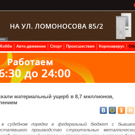
Хобби
Авто-движение
Спорт
Происшествия
Коронавирус
Об
скали материальный ущерб в 8,7 миллионов,
лением
а в судебном порядке в федеральный бюджет с бывшег
ествлявшего производство строительных металлически