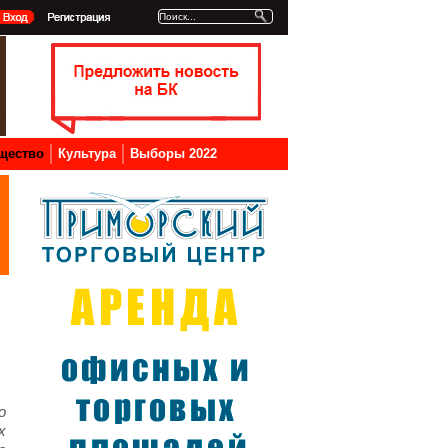
щество
Культура
Выборы 2022
о
х