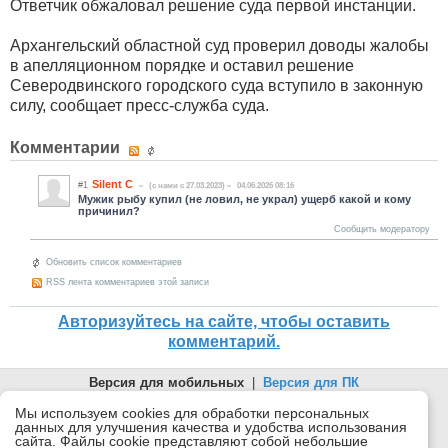
Ответчик обжаловал решение суда первой инстанции.
Архангельский областной суд проверил доводы жалобы
в апелляционном порядке и оставил решение
Северодвинского городского суда вступило в законную
силу, сообщает пресс-служба суда.
Комментарии
Silent C
#1
(c нами с 27.03.2023)
04.06.2026 08:16
Мужик рыбу купил (не ловил, не украл) ущерб какой и кому
причинил?
Сообщить модератору
Обновить список комментариев
RSS лента комментариев этой записи
Авторизуйтесь на сайте, чтобы оставить
комментарий.
Версия для мобильных
|
Версия для ПК
© 2026 Беломорканал Северодвинск tv29.ru
Мы используем cookies для обработки персональных
данных для улучшения качества и удобства использования
Joomla!
is Free Software released under the GNU General Public
сайта. Файлы cookie представляют собой небольшие
License.