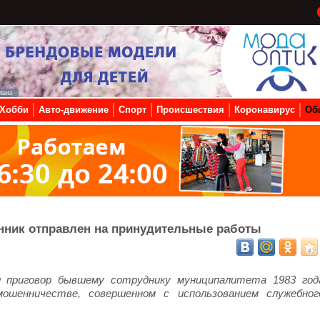
Хобби
Авто-движение
Спорт
Происшествия
Коронавирус
Об
ник отправлен на принудительные работы
л приговор бывшему сотруднику муниципалитета 1983 год
мошенничестве, совершенном с использованием служебног