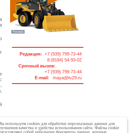
а
а
о
т
Редакция:
+7 (939) 799-73-44
8 (8184) 54-93-02
Срочный вызов:
+7 (939) 799-73-44
з
E-mail:
maya@tv29.ru
с
,
,
й
ы используем cookies для обработки персональных данных для
лучшения качества и удобства использования сайта. Файлы cookie
редставляют собой небольшие фрагменты данных, которые