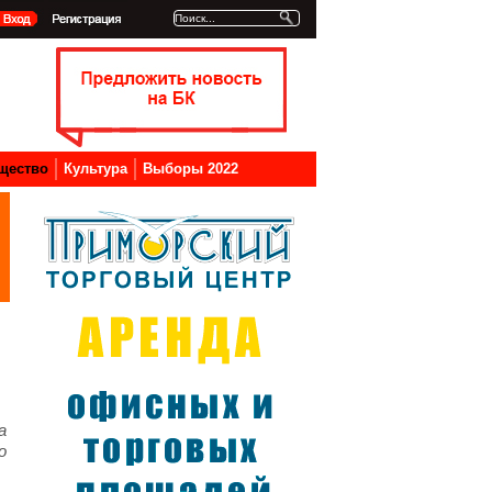
щество
Культура
Выборы 2022
а
о