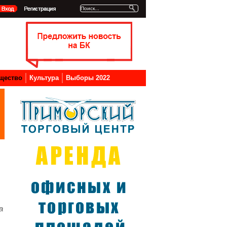
щество
Культура
Выборы 2022
а