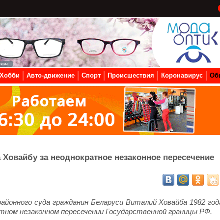
Хобби
Авто-движение
Спорт
Происшествия
Коронавирус
Об
 Ховайбу за неоднократное незаконное пересечение
районного суда гражданин Беларуси Виталий Ховайба 1982 год
атном незаконном пересечении Государственной границы РФ.