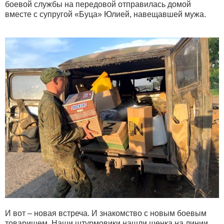
боевой службы на передовой отправилась домой
вместе с супругой «Буца» Юлией, навещавшей мужа.
И вот – новая встреча. И знакомство с новым боевым
товарищем. Наши штурмовики нашли щенка на линии