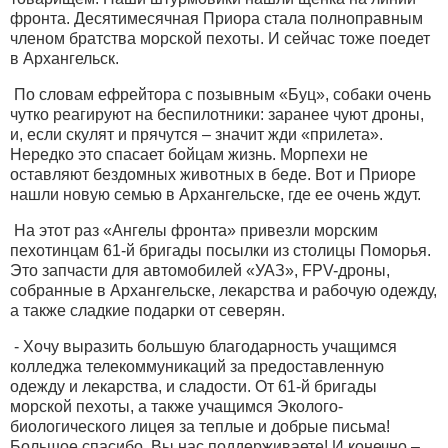
фронта. Десятимесячная Приора стала полноправным
членом братства морской пехоты. И сейчас тоже поедет
в Архангельск.
По словам ефрейтора с позывным «Буц», собаки очень
чутко реагируют на беспилотники: заранее чуют дроны,
и, если скулят и прячутся – значит жди «прилета».
Нередко это спасает бойцам жизнь. Морпехи не
оставляют бездомных животных в беде. Вот и Приоре
нашли новую семью в Архангельске, где ее очень ждут.
На этот раз «Ангелы фронта» привезли морским
пехотинцам 61-й бригады посылки из столицы Поморья.
Это запчасти для автомобилей «УАЗ», FPV-дроны,
собранные в Архангельске, лекарства и рабочую одежду,
а также сладкие подарки от северян.
- Хочу выразить большую благодарность учащимся
колледжа телекоммуникаций за предоставленную
одежду и лекарства, и сладости. От 61-й бригады
морской пехоты, а также учащимся Эколого-
биологического лицея за теплые и добрые письма!
Большое спасибо. Вы нас поддерживаете! И конечно –