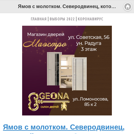
Ямов с молотком. Северодвинец, который чуть не забил собутыльников, отправится на строгий режим - Беломорканал Северодвинск tv29.ru
ГЛАВНАЯ
ВЫБОРЫ 2022
КОРОНАВИРУС
Ямов с молотком. Северодвинец,