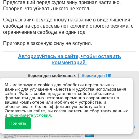
Представший перед судом вину признал частично.
Говорил, что убивать никого не хотел.
️Суд назначил осужденному наказание в виде лишения
свободы на срок восемь лет колонии строгого режима, с
ограничением свободы на один год.
Приговор в законную силу не вступил.
Авторизуйтесь на сайте, чтобы оставить
комментарий.
Версия для мобильных
|
Версия для ПК
© 2026 Беломорканал Северодвинск tv29.ru
Мы используем cookies для обработки персональных
данных для улучшения качества и удобства использования
Joomla!
is Free Software released under the GNU General Public
сайта. Файлы cookie представляют собой небольшие
License.
фрагменты данных, которые временно сохраняются на
вашем компьютере или мобильном устройстве, и
Mobile version by
Mobile Joomla!
обеспечивают более эффективную работу сайта.
Оставаясь на сайте, вы соглашаетесь на сбор таких данных
Desktop Version
и
принимаете условия.
СИ "Информационное агентство "Беломорканал" регистрационный номер ЭЛ № ФС77-77001 от
08.11.2019, выдан Федеральной службой по надзору в сфере связи, информационных технологий и
Принять
массовых коммуникаций (Роскомнадзор). Учредитель: ООО "ТВ29". Главный редактор: Рудалев А.Г.
18+
Беломорканал - новостной сайт Архангельской области: новости Северодвинска, новости поморья,
происшествия в Архангельске, мэрия Архангельска
Все права на материалы, опубликованные на сайте, защищены в соответствии с российским и
международным законодательством об авторском праве и смежных правах.
При любом использовании текстовых, аудио-, фото- и видеоматериалов ссылка на www.tv29.ru
обязательна. При цитировании информации гиперссылка на www.tv29.ru обязательна. Использование
материалов ИА «Беломорканал» в коммерческих целях без письменного разрешения агентства не
допускается. 18+