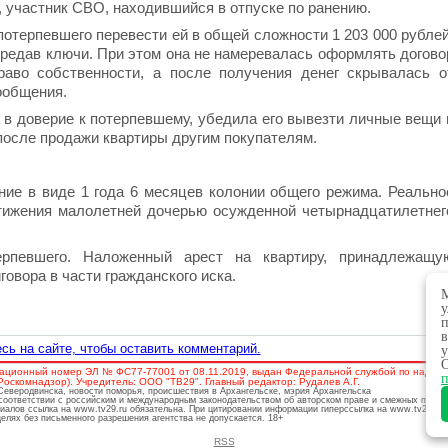
 участник СВО, находившийся в отпуске по ранению.
потерпевшего перевести ей в общей сложности 1 203 000 рублей
ередав ключи. При этом она не намеревалась оформлять догово
раво собственности, а после получения денег скрывалась о
сообщения.
 в доверие к потерпевшему, убедила его вывезти личные вещи 
после продажи квартиры другим покупателям.
ние в виде 1 года 6 месяцев колонии общего режима. Реально
тижения малолетней дочерью осужденной четырнадцатилетнег
ерпевшего. Наложенный арест на квартиру, принадлежащу
овора в части гражданского иска.
М
у
п
в
сь на сайте, чтобы оставить комментарий.
у
О
ационный номер ЭЛ № ФС77-77001 от 08.11.2019, выдан Федеральной службой по надзору
п
скомнадзор). Учредитель: ООО "ТВ29". Главный редактор: Рудалев А.Г.
 Северодвинска, новости поморья, происшествия в Архангельске, мэрия Архангельска
соответствии с российским и международным законодательством об авторском праве и смежных права
риалов ссылка на www.tv29.ru обязательна. При цитировании информации гиперссылка на www.tv29.ru 
лях без письменного разрешения агентства не допускается. 18+
RSS