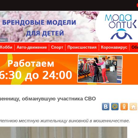
Хобби
Авто-движение
Спорт
Происшествия
Коронавирус
Об
енницу, обманувшую участника СВО
6-летнюю местную жительницу виновной в мошенничестве.