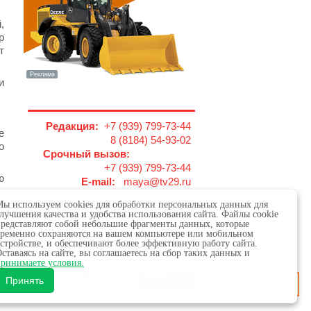
,
р
т
и
Редакция:
+7 (939) 799-73-44
е
8 (8184) 54-93-02
о
Срочный вызов:
+7 (939) 799-73-44
ю
E-mail:
maya@tv29.ru
ы используем cookies для обработки персональных данных для
лучшения качества и удобства использования сайта. Файлы cookie
редставляют собой небольшие фрагменты данных, которые
ременно сохраняются на вашем компьютере или мобильном
стройстве, и обеспечивают более эффективную работу сайта.
ставаясь на сайте, вы соглашаетесь на сбор таких данных и
 в сфере связи,
ринимаете условия.
18+
х.
Принять
обязательна.