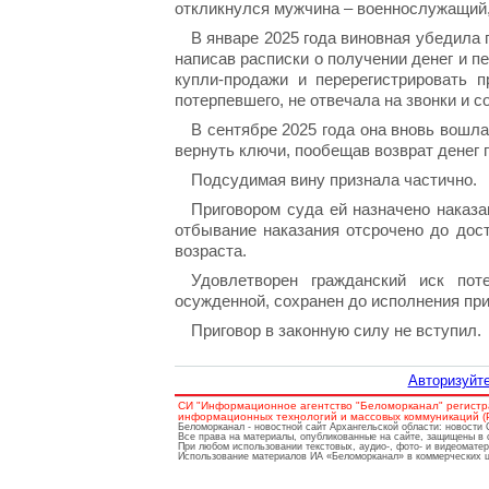
откликнулся мужчина – военнослужащий,
В январе 2025 года виновная убедила 
написав расписки о получении денег и п
купли-продажи и перерегистрировать п
потерпевшего, не отвечала на звонки и 
В сентябре 2025 года она вновь вошла
вернуть ключи, пообещав возврат денег 
Подсудимая вину признала частично.
Приговором суда ей назначено наказа
отбывание наказания отсрочено до дос
возраста.
Удовлетворен гражданский иск пот
осужденной, сохранен до исполнения приг
Приговор в законную силу не вступил.
Авторизуйте
СИ "Информационное агентство "Беломорканал" регистр
информационных технологий и массовых коммуникаций (Ро
Беломорканал - новостной сайт Архангельской области: новости
Все права на материалы, опубликованные на сайте, защищены в 
При любом использовании текстовых, аудио-, фото- и видеомате
Использование материалов ИА «Беломорканал» в коммерческих це