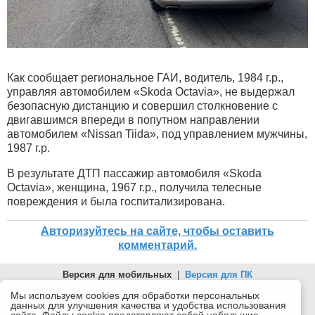
Как сообщает региональное ГАИ, водитель, 1984 г.р.,
управляя автомобилем «Skoda Octavia», не выдержал
безопасную дистанцию и совершил столкновение с
двигавшимся впереди в попутном направлении
автомобилем «Nissan Tiida», под управлением мужчины,
1987 г.р.
В результате ДТП пассажир автомобиля «Skoda
Octavia», женщина, 1967 г.р., получила телесные
повреждения и была госпитализирована.
Авторизуйтесь на сайте, чтобы оставить
комментарий.
Версия для мобильных
|
Версия для ПК
© 2026 Беломорканал Северодвинск tv29.ru
Мы используем cookies для обработки персональных
данных для улучшения качества и удобства использования
Joomla!
is Free Software released under the GNU General Public