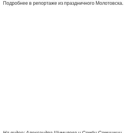
Подробнее в репортаже из праздничного Молотовска.
На видео: Александра Шумилова и Семён Семишкин,