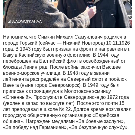
Напомним, что Симкин Михаил Самуилович родился в
городе Горький (сейчас — Нижний Новгород) 10.11.1926
года. В 1943 году был призван на фронт и направлен в г.
Баку в Каспийскую военную флотилию. В 1944 году
переброшен на Балтийский флот в освобождённый от
блокады Ленинград. После войны закончил Высшее
военно-морское училище. В 1948 году в звании
лейтенанта распределён на Северный флот в посёлок
Ваенга (ныне город Североморск). В 1949 году был
приписан к строящемуся в Молотовске эсминцу
«Огненный». Прослужил в Северодвинске до 1972 года
(уволен в запас по выслуге лет). После этого почти 15
лет преподавал в школе № 22. Долгое время возглавлял
городскую общественную организацию «Еврейская
община». Награжден медалями «За боевые заслуги»,
«За победу над Германией», «За безупречную службу».