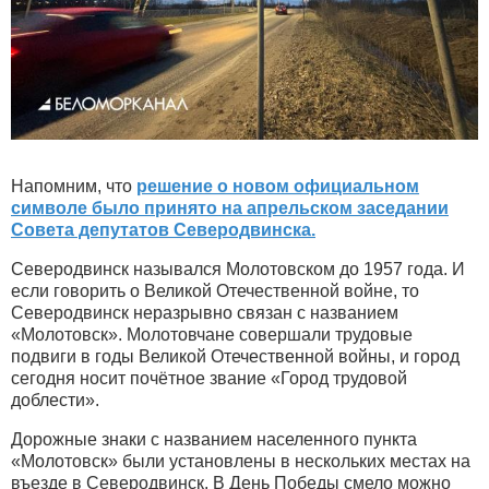
Напомним, что
решение о новом официальном
символе было принято на апрельском заседании
Совета депутатов Северодвинска.
Северодвинск назывался Молотовском до 1957 года. И
если говорить о Великой Отечественной войне, то
Северодвинск неразрывно связан с названием
«Молотовск». Молотовчане совершали трудовые
подвиги в годы Великой Отечественной войны, и город
сегодня носит почётное звание «Город трудовой
доблести».
Дорожные знаки с названием населенного пункта
«Молотовск» были установлены в нескольких местах на
въезде в Северодвинск. В День Победы смело можно