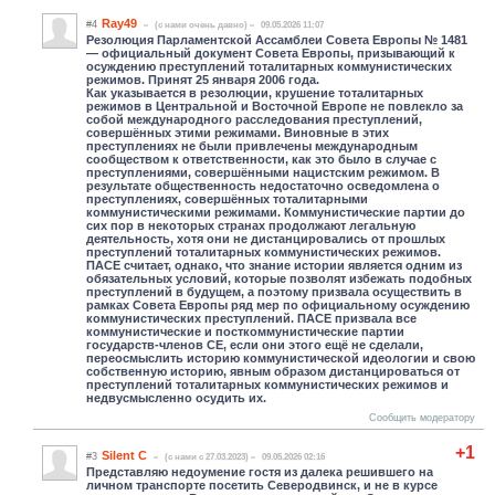
Ray49
#4
(c нами очень давно)
09.05.2026 11:07
Резолюция Парламентской Ассамблеи Совета Европы № 1481
— официальный документ Совета Европы, призывающий к
осуждению преступлений тоталитарных коммунистических
режимов. Принят 25 января 2006 года.
Как указывается в резолюции, крушение тоталитарных
режимов в Центральной и Восточной Европе не повлекло за
собой международного расследования преступлений,
совершённых этими режимами. Виновные в этих
преступлениях не были привлечены международным
сообществом к ответственности, как это было в случае с
преступлениями, совершёнными нацистским режимом. В
результате общественность недостаточно осведомлена о
преступлениях, совершённых тоталитарными
коммунистическими режимами. Коммунистические партии до
сих пор в некоторых странах продолжают легальную
деятельность, хотя они не дистанцировались от прошлых
преступлений тоталитарных коммунистических режимов.
ПАСЕ считает, однако, что знание истории является одним из
обязательных условий, которые позволят избежать подобных
преступлений в будущем, а поэтому призвала осуществить в
рамках Совета Европы ряд мер по официальному осуждению
коммунистических преступлений. ПАСЕ призвала все
коммунистические и посткоммунистические партии
государств-членов СЕ, если они этого ещё не сделали,
переосмыслить историю коммунистической идеологии и свою
собственную историю, явным образом дистанцироваться от
преступлений тоталитарных коммунистических режимов и
недвусмысленно осудить их.
Сообщить модератору
+1
Silent C
#3
(c нами с 27.03.2023)
09.05.2026 02:16
Представляю недоумение гостя из далека решившего на
личном транспорте посетить Северодвинск, и не в курсе