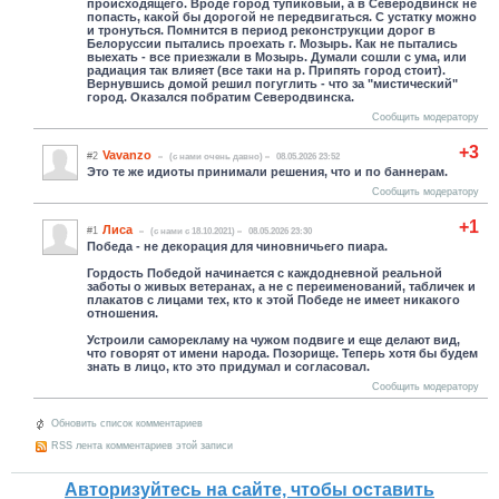
происходящего. Вроде город тупиковый, а в Северодвинск не
попасть, какой бы дорогой не передвигаться. С устатку можно
и тронуться. Помнится в период реконструкции дорог в
Белоруссии пытались проехать г. Мозырь. Как не пытались
выехать - все приезжали в Мозырь. Думали сошли с ума, или
радиация так влияет (все таки на р. Припять город стоит).
Вернувшись домой решил погуглить - что за "мистический"
город. Оказался побратим Северодвинска.
Сообщить модератору
+3
Vavanzo
#2
(c нами очень давно)
08.05.2026 23:52
Это те же идиоты принимали решения, что и по баннерам.
Сообщить модератору
+1
Лиса
#1
(c нами с 18.10.2021)
08.05.2026 23:30
Победа - не декорация для чиновничьего пиара.
Гордость Победой начинается с каждодневной реальной
заботы о живых ветеранах, а не с переименований, табличек и
плакатов с лицами тех, кто к этой Победе не имеет никакого
отношения.
Устроили саморекламу на чужом подвиге и еще делают вид,
что говорят от имени народа. Позорище. Теперь хотя бы будем
знать в лицо, кто это придумал и согласовал.
Сообщить модератору
Обновить список комментариев
RSS лента комментариев этой записи
Авторизуйтесь на сайте, чтобы оставить