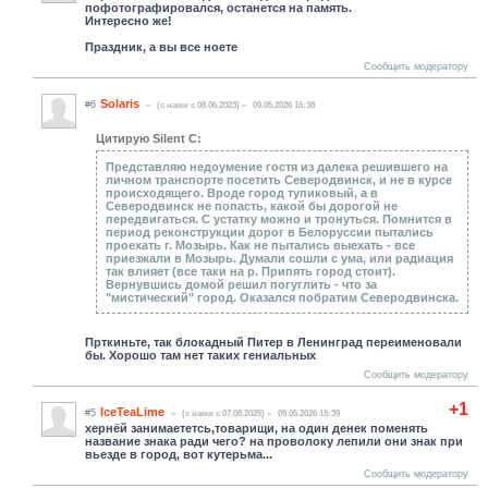
пофотографировался, останется на память.
Интересно же!
Праздник, а вы все ноете
Сообщить модератору
Solaris
#6
(c нами с 08.06.2023)
09.05.2026 16:38
Цитирую Silent C:
Представляю недоумение гостя из далека решившего на
личном транспорте посетить Северодвинск, и не в курсе
происходящего. Вроде город тупиковый, а в
Северодвинск не попасть, какой бы дорогой не
передвигаться. С устатку можно и тронуться. Помнится в
период реконструкции дорог в Белоруссии пытались
проехать г. Мозырь. Как не пытались выехать - все
приезжали в Мозырь. Думали сошли с ума, или радиация
так влияет (все таки на р. Припять город стоит).
Вернувшись домой решил погуглить - что за
"мистический" город. Оказался побратим Северодвинска.
Прткиньте, так блокадный Питер в Ленинград переименовали
бы. Хорошо там нет таких гениальных
Сообщить модератору
+1
IceTeaLime
#5
(c нами с 07.08.2025)
09.05.2026 15:39
хернёй занимаететсь,товарищи, на один денек поменять
название знака ради чего? на проволоку лепили они знак при
вьезде в город, вот кутерьма...
Сообщить модератору