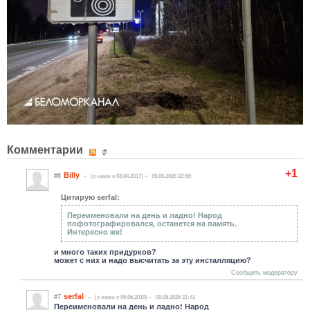
Комментарии
+1
Billy
#8
(c нами с 03.04.2017)
09.05.2026 22:50
Цитирую serfal:
Переименовали на день и ладно! Народ
пофотографировался, останется на память.
Интересно же!
и много таких придурков?
может с них и надо высчитать за эту инсталляцию?
Сообщить модератору
serfal
#7
(c нами с 05.06.2019)
09.05.2026 21:41
Переименовали на день и ладно! Народ