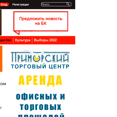
щество
Культура
Выборы 2022
жом
в