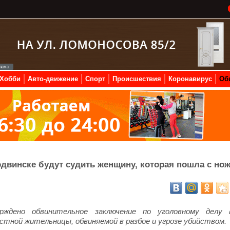
Хобби
Авто-движение
Спорт
Происшествия
Коронавирус
Об
родвинске будут судить женщину, которая пошла с но
рждено обвинительное заключение по уголовному делу 
стной жительницы, обвиняемой в разбое и угрозе убийством.