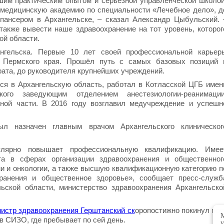
шим практическим опытом и серьезной управленческой школой
медицинскую академию по специальности «Лечебное дело», д
пансером в Архангельске, – сказал Александр Цыбульский. 
также вывести наше здравоохранение на тот уровень, которог
ой области.
нгельска. Первые 10 лет своей профессиональной карьер
 Пермского края. Прошёл путь с самых базовых позиций 
рата, до руководителя крупнейших учреждений.
лся в Архангельскую область, работал в Котласской ЦГБ имен
кого заведующим отделением анестезиологии-реанимации
бной части. В 2016 году возглавил медучреждение и успешн
л назначен главным врачом Архангельского клиническог
улярно повышает профессиональную квалификацию. Имее
а в сферах организации здравоохранения и общественног
ии и онкологии, а также высшую квалификационную категорию п
хранения и общественное здоровье», сообщает пресс-служб
ьской области, министерство здравоохранения Архангельско
истр здравоохранения Герштанский ск
оропостижно покинул пос
М
в СИЗО, где пребывает по сей день.
у