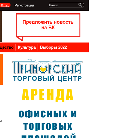
щество
Культура
Выборы 2022
м