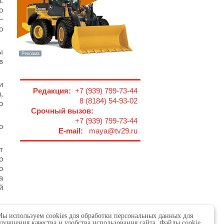
.
о
–
о
ы
в
и
Редакция:
+7 (939) 799-73-44
,
8 (8184) 54-93-02
о
Срочный вызов:
+7 (939) 799-73-44
о
E-mail:
maya@tv29.ru
т
о
о
а
й
т
ы используем cookies для обработки персональных данных для
лучшения качества и удобства использования сайта. Файлы cookie