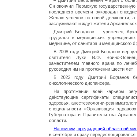
– Дмитрий Васильевич – врач с боль
Он окончил Пермскую государственную 
последнего времени руководил онкодис
Желаю успехов на новой должности, а 
заслуживают и ждут жители Архангельск
Дмитрий Богданов – уроженец Арха
трудился в медицинских учреждениях
медицине, от санитара и медицинского б
В 2008 году Дмитрий Богданов верну
святителя Луки В.Ф. Войно-Ясенец
заместителем главного врача по лече
руководил им на протяжении шести лет.
В 2022 году Дмитрий Богданов бы
онкологического диспансера.
На протяжении всей карьеры рег
действующие сертификаты специалист
здоровья, анестезиологии-реаниматолог
специальности «Организация здравоо
Губернатора и Правительства Архангел
области.
Напомним, предыдущий областной мин
в сентябре и сразу передислоцировался 