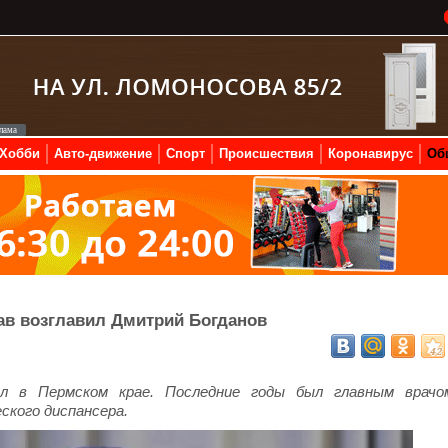
Хобби
Авто-движение
Спорт
Происшествия
Коронавирус
Об
в возглавил Дмитрий Богданов
ал в Пермском крае. Последние годы был главным врачо
ского диспансера.