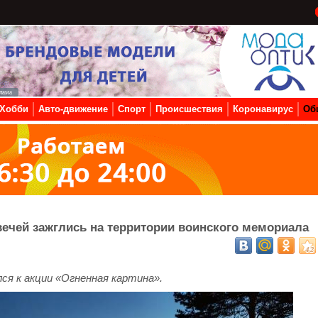
Хобби
Авто-движение
Спорт
Происшествия
Коронавирус
Об
ечей зажглись на территории воинского мемориала
лся к акции «Огненная картина».