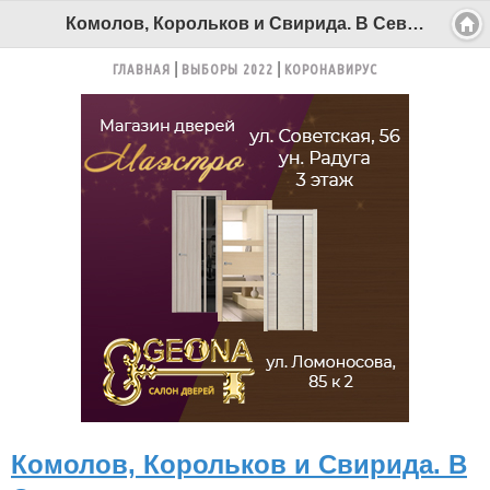
Комолов, Корольков и Свирида. В Северодвинске осудили троицу организаторов незаконной игорной деятельности - Беломорканал Северодвинск tv29.ru
ГЛАВНАЯ
ВЫБОРЫ 2022
КОРОНАВИРУС
Комолов, Корольков и Свирида. В