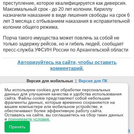
преступление, которое квалифицируется как диверсия.
Максимальный срок - до 20 лет колонии. Кириллу
назначили наказание в виде лишения свободы на срок 6
лет 3 месяца с отбыванием наказания в исправительной
колонии общего режима.
Порча такого имущества может повлечь за собой не
только задержку рейсов, но и гибель людей, сообщает
пресс-служба УФСИН России по Архангельской области
Авторизуйтесь на сайте, чтобы оставить
комментарий.
Версия для мобильных
|
Версия для ПК
© 2026 Беломорканал Северодвинск tv29.ru
Мы используем cookies для обработки персональных
данных для улучшения качества и удобства использования
Joomla!
is Free Software released under the GNU General Public
сайта. Файлы cookie представляют собой небольшие
License.
фрагменты данных, которые временно сохраняются на
вашем компьютере или мобильном устройстве, и
Mobile version by
Mobile Joomla!
обеспечивают более эффективную работу сайта.
Оставаясь на сайте, вы соглашаетесь на сбор таких данных
Desktop Version
и
принимаете условия.
СИ "Информационное агентство "Беломорканал" регистрационный номер ЭЛ № ФС77-77001 от
08.11.2019, выдан Федеральной службой по надзору в сфере связи, информационных технологий и
Принять
массовых коммуникаций (Роскомнадзор). Учредитель: ООО "ТВ29". Главный редактор: Рудалев А.Г.
18+
Беломорканал - новостной сайт Архангельской области: новости Северодвинска, новости поморья,
происшествия в Архангельске, мэрия Архангельска
Все права на материалы, опубликованные на сайте, защищены в соответствии с российским и
международным законодательством об авторском праве и смежных правах.