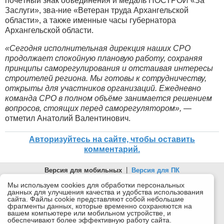
почётный знак объединения и медаль НОСТРОЙ «За
Заслуги», зва-ние «Ветеран труда Архангельской
области», а также именные часы губернатора
Архангельской области.
«Сегодня исполнительная дирекция наших СРО
продолжает спокойную плановую работу, сохраняя
принципы саморегулирования и отстаивая интересы
строителей региона. Мы готовы к сотрудничеству,
открыты для участников организаций. Ежедневно
команда СРО в полном объёме занимается решением
вопросов, стоящих перед саморегулятором»,
—
отметил Анатолий Валентинович.
Авторизуйтесь на сайте, чтобы оставить
комментарий.
Версия для мобильных
|
Версия для ПК
© 2026 Беломорканал Северодвинск tv29.ru
Мы используем cookies для обработки персональных
данных для улучшения качества и удобства использования
Joomla!
is Free Software released under the GNU General Public
сайта. Файлы cookie представляют собой небольшие
License.
фрагменты данных, которые временно сохраняются на
вашем компьютере или мобильном устройстве, и
Mobile version by
Mobile Joomla!
обеспечивают более эффективную работу сайта.