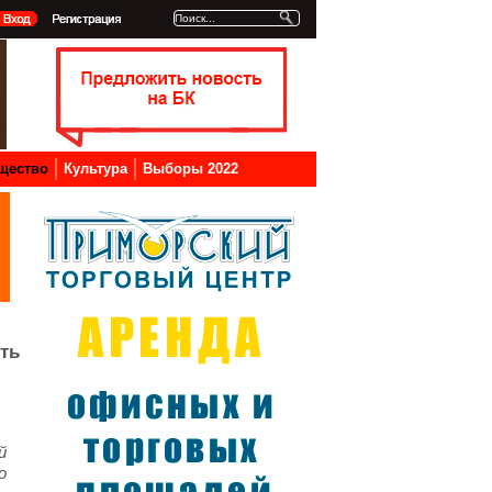
щество
Культура
Выборы 2022
ть
й
о