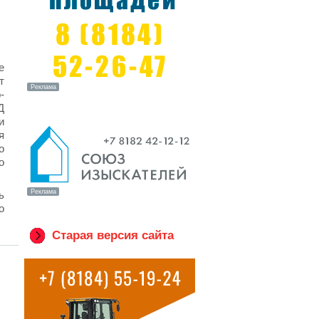
е
т
-
Д
и
я
о
о
ь
о
Старая версия сайта