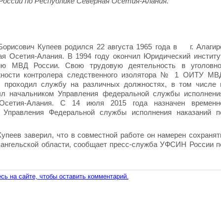
России по Республике Северная Осетия-Алания.
орисович Купеев родился 22 августа 1965 года в г. Алагир
ая Осетия-Алания. В 1994 году окончил Юридический институ
ию МВД России. Свою трудовую деятельность в уголовно
жности контролера следственного изолятора № 1 ОИТУ МВ
проходил службу на различных должностях, в том числе 
ыл начальником Управления федеральной службы исполнени
 Осетия-Алания. С 14 июля 2015 года назначен временн
 Управления Федеральной службы исполнения наказаний п
упеев заверил, что в совместной работе он намерен сохранят
ангельской области, сообщает пресс-служба УФСИН России п
сь на сайте, чтобы оставить комментарий.