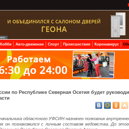
Хобби
Авто-движение
Спорт
Происшествия
Коронавирус
Об
ии по Республике Северная Осетия будет руководи
асти
начальника областного УФСИН назначен полковник внутренне
ня он познакомился с личным составом ведомства. До этог