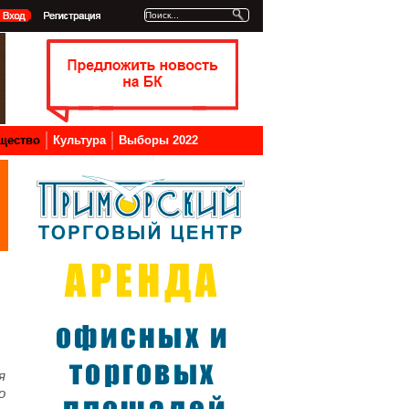
щество
Культура
Выборы 2022
я
о