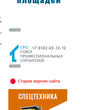
,
а
о
и
Старая версия сайта