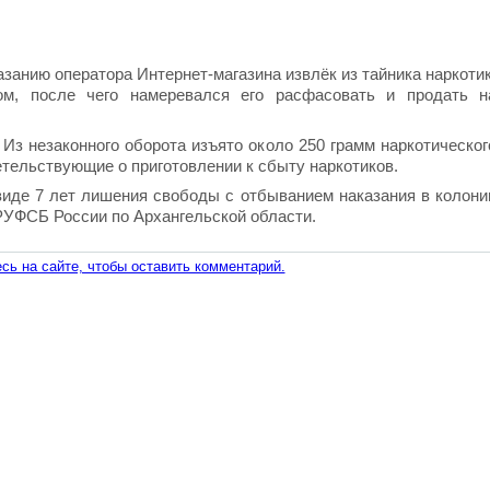
занию оператора Интернет-магазина извлёк из тайника наркотик
ом, после чего намеревался его расфасовать и продать н
Из незаконного оборота изъято около 250 грамм наркотическог
етельствующие о приготовлении к сбыту наркотиков.
виде 7 лет лишения свободы с отбыванием наказания в колони
РУФСБ России по Архангельской области.
сь на сайте, чтобы оставить комментарий.