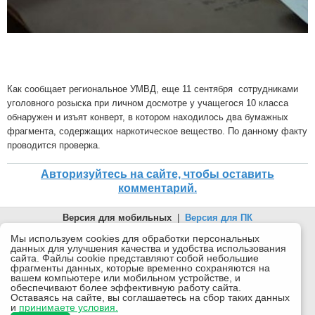
Как сообщает региональное УМВД, еще 11 сентября сотрудниками
уголовного розыска при личном досмотре у учащегося 10 класса
обнаружен и изъят конверт, в котором находилось два бумажных
фрагмента, содержащих наркотическое вещество. По данному факту
проводится проверка.
Авторизуйтесь на сайте, чтобы оставить
комментарий.
Версия для мобильных
|
Версия для ПК
© 2026 Беломорканал Северодвинск tv29.ru
Мы используем cookies для обработки персональных
данных для улучшения качества и удобства использования
Joomla!
is Free Software released under the GNU General Public
сайта. Файлы cookie представляют собой небольшие
License.
фрагменты данных, которые временно сохраняются на
вашем компьютере или мобильном устройстве, и
Mobile version by
Mobile Joomla!
обеспечивают более эффективную работу сайта.
Оставаясь на сайте, вы соглашаетесь на сбор таких данных
Desktop Version
и
принимаете условия.