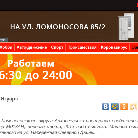
Хобби
Авто-движение
Спорт
Происшествия
Коронавирус
Об
«Ягуар»
ю Ломоносовского округа Архангельска поступило сообщение 
ер М013АН, черного цвета, 2013 года выпуска. Машина был
женного на ул. Набережная Северной Двины.