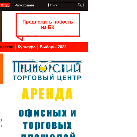
щество
Культура
Выборы 2022
о
а