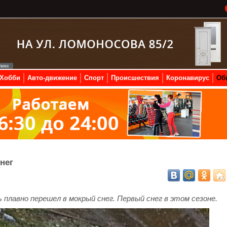
Хобби
Авто-движение
Спорт
Происшествия
Коронавирус
Об
нег
 плавно перешел в мокрый снег. Первый снег в этом сезоне.