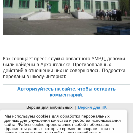
Как сообщает пресс-служба областного УМВД, девочки
были найдены в Архангельске. Противоправных
действий в отношении них не совершалось. Подростки
переданы в школу-интернат.
Авторизуйтесь на сайте, чтобы оставить
комментарий.
Версия для мобильных
|
Версия для ПК
© 2026 Беломорканал Северодвинск tv29.ru
Мы используем cookies для обработки персональных
данных для улучшения качества и удобства использования
Joomla!
is Free Software released under the GNU General Public
сайта. Файлы cookie представляют собой небольшие
License.
фрагменты данных, которые временно сохраняются на
вашем компьютере или мобильном устройстве, и