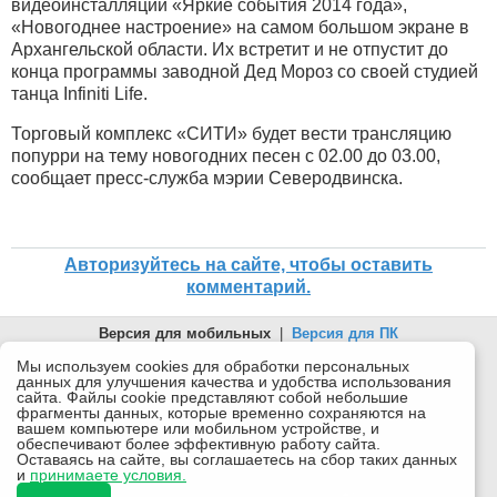
видеоинсталляции «Яркие события 2014 года»,
«Новогоднее настроение» на самом большом экране в
Архангельской области. Их встретит и не отпустит до
конца программы заводной Дед Мороз со своей студией
танца Infiniti Life.
Торговый комплекс «СИТИ» будет вести трансляцию
попурри на тему новогодних песен с 02.00 до 03.00,
сообщает пресс-служба мэрии Северодвинска.
Авторизуйтесь на сайте, чтобы оставить
комментарий.
Версия для мобильных
|
Версия для ПК
© 2026 Беломорканал Северодвинск tv29.ru
Мы используем cookies для обработки персональных
данных для улучшения качества и удобства использования
Joomla!
is Free Software released under the GNU General Public
сайта. Файлы cookie представляют собой небольшие
License.
фрагменты данных, которые временно сохраняются на
вашем компьютере или мобильном устройстве, и
Mobile version by
Mobile Joomla!
обеспечивают более эффективную работу сайта.
Оставаясь на сайте, вы соглашаетесь на сбор таких данных
Desktop Version
и
принимаете условия.
СИ "Информационное агентство "Беломорканал" регистрационный номер ЭЛ № ФС77-77001 от
08.11.2019, выдан Федеральной службой по надзору в сфере связи, информационных технологий и