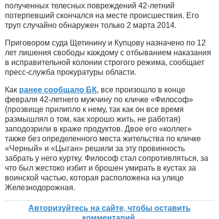
полученных телесных повреждений 42-летний
потерпевший скончался на месте происшествия. Его
труп случайно обнаружен только 2 марта 2014.
Приговором суда Щетинину и Купцову назначено по 12
лет лишения свободы каждому с отбыванием наказания
в исправительной колонии строгого режима, сообщает
пресс-служба прокуратуры области.
Как
ранее сообщало БК
, все произошло в конце
февраля 42-летнего мужчину по кличке «Философ»
(прозвище прилипло к нему, так как он все время
размышлял о том, как хорошо жить, не работая)
заподозрили в краже продуктов. Двое его «коллег»
также без определенного места жительства по кличке
«Черный» и «Цыган» решили за эту провинность
забрать у него куртку. Философ стал сопротивляться, за
что был жестоко избит и брошен умирать в кустах за
воинской частью, которая расположена на улице
Железнодорожная.
Авторизуйтесь на сайте, чтобы оставить
комментарий.