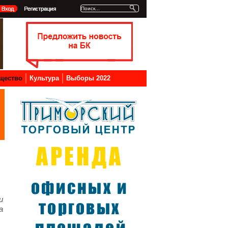
щество
Культура
Выборы 2022
и
а