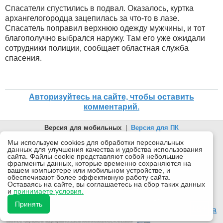
Спасатели спустились в подвал. Оказалось, куртка
архангелогородца зацепилась за что-то в лазе.
Спасатель поправил верхнюю одежду мужчины, и тот
благополучно выбрался наружу. Там его уже ожидали
сотрудники полиции, сообщает областная служба
спасения.
Авторизуйтесь на сайте, чтобы оставить
комментарий.
Версия для мобильных
|
Версия для ПК
© 2026 Беломорканал Северодвинск tv29.ru
Мы используем cookies для обработки персональных
данных для улучшения качества и удобства использования
Joomla!
is Free Software released under the GNU General Public
сайта. Файлы cookie представляют собой небольшие
License.
фрагменты данных, которые временно сохраняются на
вашем компьютере или мобильном устройстве, и
Mobile version by
Mobile Joomla!
обеспечивают более эффективную работу сайта.
Оставаясь на сайте, вы соглашаетесь на сбор таких данных
Desktop Version
и
принимаете условия.
СИ "Информационное агентство "Беломорканал" регистрационный номер ЭЛ № ФС77-77001 от
08.11.2019, выдан Федеральной службой по надзору в сфере связи, информационных технологий и
Принять
массовых коммуникаций (Роскомнадзор). Учредитель: ООО "ТВ29". Главный редактор: Рудалев А.Г.
18+
Беломорканал - новостной сайт Архангельской области: новости Северодвинска, новости поморья,
происшествия в Архангельске, мэрия Архангельска
Все права на материалы, опубликованные на сайте, защищены в соответствии с российским и
международным законодательством об авторском праве и смежных правах.
При любом использовании текстовых, аудио-, фото- и видеоматериалов ссылка на www.tv29.ru
обязательна. При цитировании информации гиперссылка на www.tv29.ru обязательна. Использование