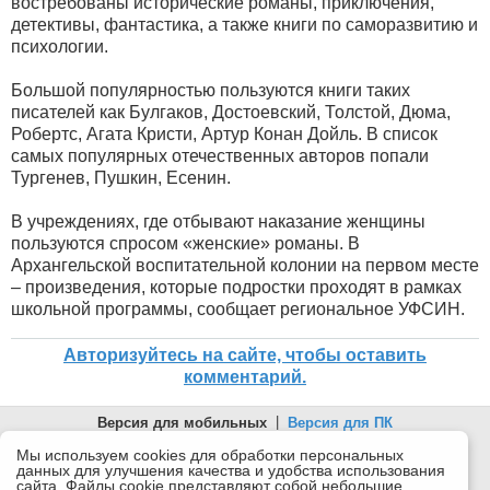
востребованы исторические романы, приключения,
детективы, фантастика, а также книги по саморазвитию и
психологии.
Большой популярностью пользуются книги таких
писателей как Булгаков, Достоевский, Толстой, Дюма,
Робертс, Агата Кристи, Артур Конан Дойль. В список
самых популярных отечественных авторов попали
Тургенев, Пушкин, Есенин.
В учреждениях, где отбывают наказание женщины
пользуются спросом «женские» романы. В
Архангельской воспитательной колонии на первом месте
– произведения, которые подростки проходят в рамках
школьной программы, сообщает региональное УФСИН.
Авторизуйтесь на сайте, чтобы оставить
комментарий.
Версия для мобильных
|
Версия для ПК
© 2026 Беломорканал Северодвинск tv29.ru
Мы используем cookies для обработки персональных
данных для улучшения качества и удобства использования
Joomla!
is Free Software released under the GNU General Public
сайта. Файлы cookie представляют собой небольшие
License.