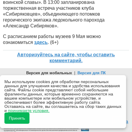
воинской славы». В 13:00 запланирована
торжественная встреча участников клуба
«Сибиряковцев», объединяющего потомков
героического экипажа ледокольного парохода
«Александр Сибиряков».
С расписанием работы музеев 9 Мая можно
ознакомиться
здесь
. (6+)
Авторизуйтесь на сайте, чтобы оставить
комментарий.
Версия для мобильных
|
Версия для ПК
© 2026 Беломорканал Северодвинск tv29.ru
Мы используем cookies для обработки персональных
данных для улучшения качества и удобства использования
Joomla!
is Free Software released under the GNU General Public
сайта. Файлы cookie представляют собой небольшие
License.
фрагменты данных, которые временно сохраняются на
вашем компьютере или мобильном устройстве, и
Mobile version by
Mobile Joomla!
обеспечивают более эффективную работу сайта.
Оставаясь на сайте, вы соглашаетесь на сбор таких данных
Desktop Version
и
принимаете условия.
СИ "Информационное агентство "Беломорканал" регистрационный номер ЭЛ № ФС77-77001 от
08.11.2019, выдан Федеральной службой по надзору в сфере связи, информационных технологий и
Принять
массовых коммуникаций (Роскомнадзор). Учредитель: ООО "ТВ29". Главный редактор: Рудалев А.Г.
18+
Беломорканал - новостной сайт Архангельской области: новости Северодвинска, новости поморья,
происшествия в Архангельске, мэрия Архангельска
Все права на материалы, опубликованные на сайте, защищены в соответствии с российским и
международным законодательством об авторском праве и смежных правах.
При любом использовании текстовых, аудио-, фото- и видеоматериалов ссылка на www.tv29.ru
обязательна. При цитировании информации гиперссылка на www.tv29.ru обязательна. Использование
материалов ИА «Беломорканал» в коммерческих целях без письменного разрешения агентства не