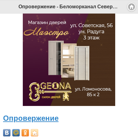
Опровержение - Беломорканал Северодвинск tv29.ru
Опровержение