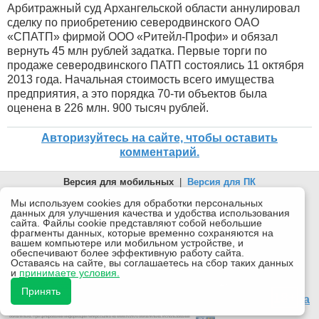
Арбитражный суд Архангельской области аннулировал
сделку по приобретению северодвинского ОАО
«СПАТП» фирмой ООО «Ритейл-Профи» и обязал
вернуть 45 млн рублей задатка. Первые торги по
продаже северодвинского ПАТП состоялись 11 октября
2013 года. Начальная стоимость всего имущества
предприятия, а это порядка 70-ти объектов была
оценена в 226 млн. 900 тысяч рублей.
Авторизуйтесь на сайте, чтобы оставить
комментарий.
Версия для мобильных
|
Версия для ПК
© 2026 Беломорканал Северодвинск tv29.ru
Мы используем cookies для обработки персональных
данных для улучшения качества и удобства использования
Joomla!
is Free Software released under the GNU General Public
сайта. Файлы cookie представляют собой небольшие
License.
фрагменты данных, которые временно сохраняются на
вашем компьютере или мобильном устройстве, и
Mobile version by
Mobile Joomla!
обеспечивают более эффективную работу сайта.
Оставаясь на сайте, вы соглашаетесь на сбор таких данных
Desktop Version
и
принимаете условия.
СИ "Информационное агентство "Беломорканал" регистрационный номер ЭЛ № ФС77-77001 от
08.11.2019, выдан Федеральной службой по надзору в сфере связи, информационных технологий и
Принять
массовых коммуникаций (Роскомнадзор). Учредитель: ООО "ТВ29". Главный редактор: Рудалев А.Г.
18+
Беломорканал - новостной сайт Архангельской области: новости Северодвинска, новости поморья,
происшествия в Архангельске, мэрия Архангельска
Все права на материалы, опубликованные на сайте, защищены в соответствии с российским и
международным законодательством об авторском праве и смежных правах.
При любом использовании текстовых, аудио-, фото- и видеоматериалов ссылка на www.tv29.ru
обязательна. При цитировании информации гиперссылка на www.tv29.ru обязательна. Использование