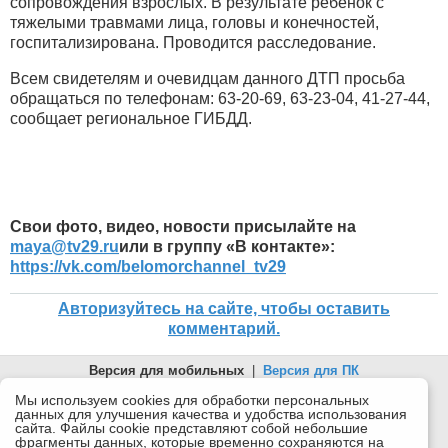
сопровождения взрослых. В результате ребенок с
тяжелыми травмами лица, головы и конечностей,
госпитализирована. Проводится расследование.
Всем свидетелям и очевидцам данного ДТП просьба
обращаться по телефонам: 63-20-69, 63-23-04, 41-27-44,
сообщает региональное ГИБДД.
Свои фото, видео, новости присылайте на
maya
@
tv
29.
ru
или в группу «В контакте»:
https://vk.com/belomorchannel_tv29
Авторизуйтесь на сайте, чтобы оставить
комментарий.
Версия для мобильных
|
Версия для ПК
© 2026 Беломорканал Северодвинск tv29.ru
Мы используем cookies для обработки персональных
данных для улучшения качества и удобства использования
Joomla!
is Free Software released under the GNU General Public
сайта. Файлы cookie представляют собой небольшие
License.
фрагменты данных, которые временно сохраняются на