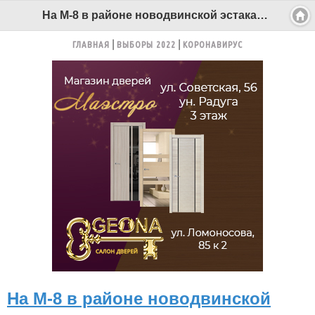
На М-8 в районе новодвинской эстакады изменилась схема движения - Беломорканал Северодвинск tv29.ru
ГЛАВНАЯ
ВЫБОРЫ 2022
КОРОНАВИРУС
На М-8 в районе новодвинской