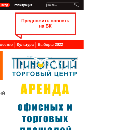
щество
Культура
Выборы 2022
ый