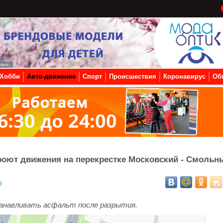
Хобби
Авто-движение
Спорт
Происшествия
Коронавирус
Об
роют движения на перекрестке Московский - Смольн
9
танавливать асфальт после разрытия.