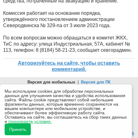
средства, потраченные на эвакуацию и хранение.
Комиссия работает на основании порядка,
утверждённого постановлением администрации
Северодвинска № 329-па от 3 июля 2023 года.
По всем вопросам можно обращаться в комитет ЖКХ,
ТиС по адресу: улица Индустриальная, 57А, кабинет №
113, телефон: 8 (8184) 58-21-23, сообщает севгорадмин.
Авторизуйтесь на сайте, чтобы оставить
комментарий.
Версия для мобильных
|
Версия для ПК
© 2026 Беломорканал Северодвинск tv29.ru
Мы используем cookies для обработки персональных
данных для улучшения качества и удобства использования
Joomla!
is Free Software released under the GNU General Public
сайта. Файлы cookie представляют собой небольшие
License.
фрагменты данных, которые временно сохраняются на
вашем компьютере или мобильном устройстве, и
Mobile version by
Mobile Joomla!
обеспечивают более эффективную работу сайта.
Оставаясь на сайте, вы соглашаетесь на сбор таких данных
Desktop Version
и
принимаете условия.
СИ "Информационное агентство "Беломорканал" регистрационный номер ЭЛ № ФС77-77001 от
08.11.2019, выдан Федеральной службой по надзору в сфере связи, информационных технологий и
Принять
массовых коммуникаций (Роскомнадзор). Учредитель: ООО "ТВ29". Главный редактор: Рудалев А.Г.
18+
Беломорканал - новостной сайт Архангельской области: новости Северодвинска, новости поморья,
происшествия в Архангельске, мэрия Архангельска
Все права на материалы, опубликованные на сайте, защищены в соответствии с российским и
международным законодательством об авторском праве и смежных правах.