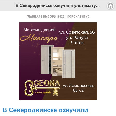
В Северодвинске озвучили ультиматум хозяину прицепа на Морском - Беломорканал Северодвинск tv29.ru
ГЛАВНАЯ
ВЫБОРЫ 2022
КОРОНАВИРУС
В Северодвинске озвучили