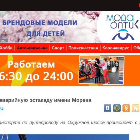
Хобби
Авто-движение
Спорт
Происшествия
Коронавирус
Об
 аварийную эстакаду имени Морева
64
нспорта по путепроводу на Окружное шоссе произойдет с 