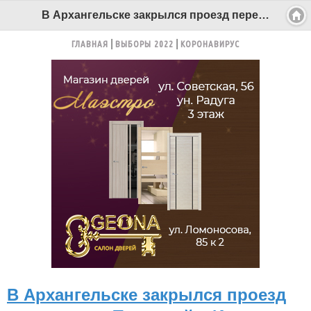
В Архангельске закрылся проезд перекрестка Троицкий – Иоанна Кронштадского - Беломорканал Северодвинск tv29.ru
ГЛАВНАЯ
ВЫБОРЫ 2022
КОРОНАВИРУС
В Архангельске закрылся проезд