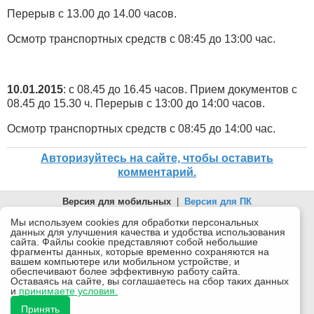
Перерыв с 13.00 до 14.00 часов.
Осмотр транспортных средств с 08:45 до 13:00 час.
10.01.2015
: с 08.45 до 16.45 часов. Прием документов с
08.45 до 15.30 ч. Перерыв с 13:00 до 14:00 часов.
Осмотр транспортных средств с 08:45 до 14:00 час.
Авторизуйтесь на сайте, чтобы оставить
комментарий.
Версия для мобильных
|
Версия для ПК
© 2026 Беломорканал Северодвинск tv29.ru
Мы используем cookies для обработки персональных
данных для улучшения качества и удобства использования
Joomla!
is Free Software released under the GNU General Public
сайта. Файлы cookie представляют собой небольшие
License.
фрагменты данных, которые временно сохраняются на
вашем компьютере или мобильном устройстве, и
Mobile version by
Mobile Joomla!
обеспечивают более эффективную работу сайта.
Оставаясь на сайте, вы соглашаетесь на сбор таких данных
Desktop Version
и
принимаете условия.
СИ "Информационное агентство "Беломорканал" регистрационный номер ЭЛ № ФС77-77001 от
08.11.2019, выдан Федеральной службой по надзору в сфере связи, информационных технологий и
Принять
массовых коммуникаций (Роскомнадзор). Учредитель: ООО "ТВ29". Главный редактор: Рудалев А.Г.
Беломорканал - новостной сайт Архангельской области: новости Северодвинска, новости поморья,