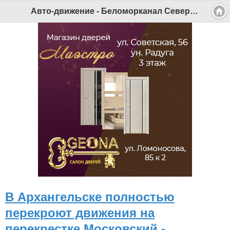
Авто-движение - Беломорканал Северодвинск tv29.ru
В Архангельске полностью
перекроют движения на
перекрестке Московский -