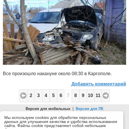
Все произошло накануне около 08:30 в Каргополе.
Добавить комментарий
2
3
4
5
6
7
8
9
10
11
Версия для мобильных
|
Версия для ПК
© 2026 Беломорканал Северодвинск tv29.ru
Мы используем cookies для обработки персональных
данных для улучшения качества и удобства использования
Joomla!
is Free Software released under the GNU General Public
сайта. Файлы cookie представляют собой небольшие
License.