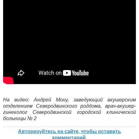
На видео: Андрей Мону, заведующий акушерским
отделением Северодвинского роддома, врач-акушер-
гинеколог Северодвинской городской клинической
больницы № 2
Авторизуйтесь на сайте, чтобы оставить
комментарий.