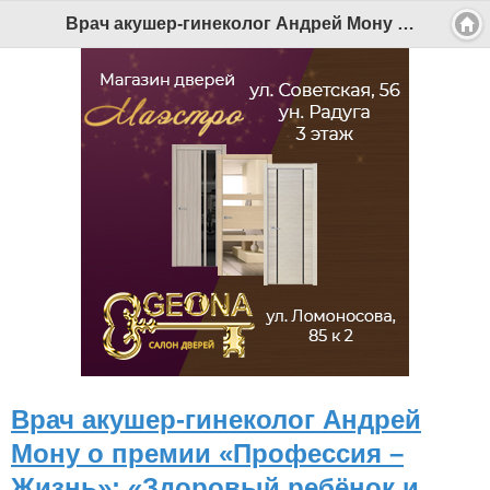
Врач акушер-гинеколог Андрей Мону о премии «Профессия – Жизнь»: «Здоровый ребёнок и здоровая женщина – это лучшая награда» - Беломорканал Северодвинск tv29.ru
Врач акушер-гинеколог Андрей
Мону о премии «Профессия –
Жизнь»: «Здоровый ребёнок и