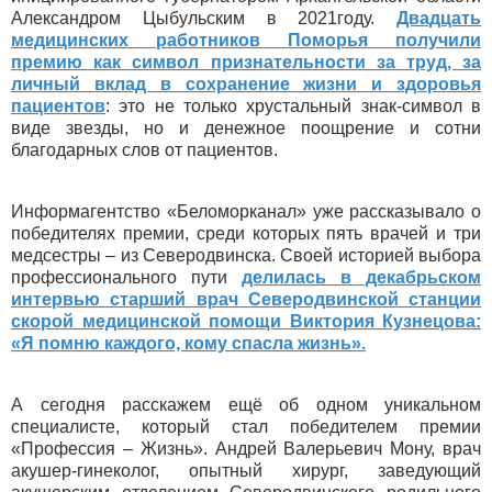
Александром Цыбульским в 2021году.
Двадцать
медицинских работников Поморья получили
премию как символ признательности за труд, за
личный вклад в сохранение жизни и здоровья
пациентов
: это не только хрустальный знак-символ в
виде звезды, но и денежное поощрение и сотни
благодарных слов от пациентов.
Информагентство «Беломорканал» уже рассказывало о
победителях премии, среди которых пять врачей и три
медсестры – из Северодвинска. Своей историей выбора
профессионального пути
делилась в декабрьском
интервью старший врач Северодвинской станции
скорой медицинской помощи Виктория Кузнецова:
«Я помню каждого, кому спасла жизнь».
А сегодня расскажем ещё об одном уникальном
специалисте, который стал победителем премии
«Профессия – Жизнь». Андрей Валерьевич Мону, врач
акушер-гинеколог, опытный хирург, заведующий